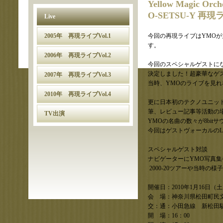
Yellow Magic Orche
O-SETSU-Y 再現
Live
2005年 再現ライブVol.1
今回の再現ライブはYMOが大
す。
2006年 再現ライブVol.2
今回のスペシャルゲストに
決定しました！超豪華なゲス
2007年 再現ライブVol.3
当時、YMOのライブを見
2010年 再現ライブVol.4
更に日本初のテクノユニッ
筆、レビュー記事等活動の
TV出演
YMOの名曲の数々が8bit
今回はゲストヴォーカルのL
スペシャルゲスト対談
ナビゲーターにYMO写真
2000-20ツアーや当時
開催日：2010年1月16日（
会 場：神奈川県松田町民文
交：通：小田急線 新松田駅
開 場：16：00